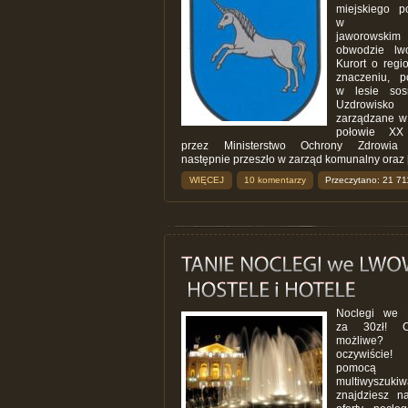
miejskiego p
w rej
jaworows
obwodzie lw
Kurort o regi
znaczeniu, p
w lesie sos
Uzdrowisko
zarządzane w 
połowie XX
przez Ministerstwo Ochrony Zdrowia
następnie przeszło w zarząd komunalny oraz [.
WIĘCEJ
10 komentarzy
Przeczytano: 21 71
Noclegi we 
za 30zł! 
możliwe
oczywiści
pomocą n
multiwyszukiw
znajdziesz na