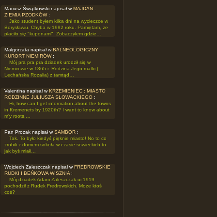
Mariusz Świątkowski napisał w
MAJDAN :
ZIEMIA PZODKÓW
:
Jako student byłem kilka dni na wycieczce w
Borysławiu. Chyba w 1992 roku. Pamiętam, że
płaciło się "kuponami". Zobaczyłem gdzie…
Małgorzata napisał w
BALNEOLOGICZNY
KURORT NIEMIRÓW
:
Mój pra pra pra dziadek urodził się w
Niemirowie w 1865 r. Rodzina Jego matki (
Lechańska Rozalia) z tamtąd…
Valentina napisał w
KRZEMIENIEC : MIASTO
RODZINNE JULIUSZA SŁOWACKIEGO
:
Hi, how can I get information about the towns
in Kremenets by 1920th? I want to know about
m'y roots.…
Pan Prozak napisał w
SAMBOR
:
Tak. To było kiedyś pięknie miasto! No to co
zrobili z domem sokoła w czasie sowieckich to
jak byś miałi…
Wojciech Zaleszczak napisał w
FREDROWSKIE
RUDKI I BEŃKOWA WISZNIA
:
Mój dziadek Adam Zaleszczak ur.1919
pochodził z Rudek Fredrowskich. Może ktoś
coś?