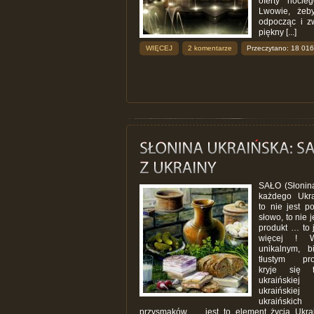
oferty nocl
Lwowie, żeby
odpocząc i z
piękny [...]
WIĘCEJ
2 komentarze
Przeczytano: 18 016
SAŁO (Słonina
każdego Ukr
to nie jest p
słowo, to nie j
produkt … to 
więcej ! 
unikalnym, b
tłustym pro
kryje się t
ukraińskie
ukraińskiej 
ukraińskich
przysmaków … jest to element życia Ukra