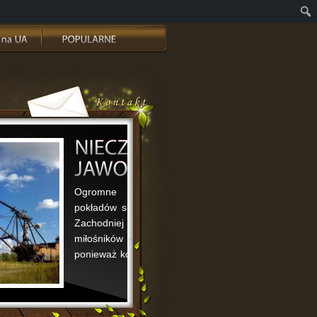
ą kopalnią odkrywkową
 w obwodzie lwowskim na
k i grill, a także Raj dla
jest nazywana „Morzem”,
...]
Więcej..