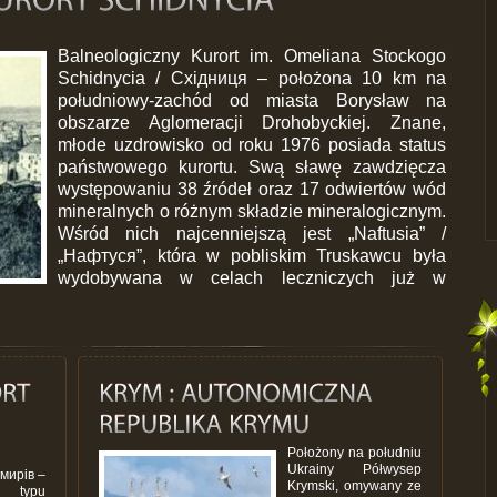
Balneologiczny Kurort im. Omeliana Stockogo
Schidnycia / Східниця – położona 10 km na
południowy-zachód od miasta Borysław na
obszarze Aglomeracji Drohobyckiej. Znane,
młode uzdrowisko od roku 1976 posiada status
państwowego kurortu. Swą sławę zawdzięcza
występowaniu 38 źródeł oraz 17 odwiertów wód
mineralnych o różnym składzie mineralogicznym.
Wśród nich najcenniejszą jest „Naftusia” /
„Нафтуся”, która w pobliskim Truskawcu była
wydobywana w celach leczniczych już w
Położony na południu
Ukrainy Półwysep
мирів –
Krymski, omywany ze
 typu