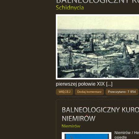
pierwszej połowie XIX [...]
WIĘCEJ
Dodaj komentarz
Przeczytano: 7 954
Niemirów / Не
osiedle