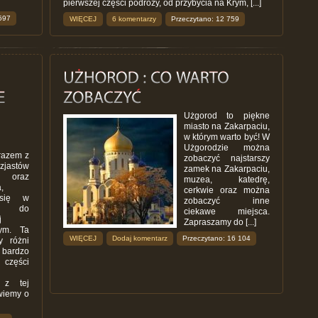
pierwszej części podróży, od przybycia na Krym, [...]
597
WIĘCEJ
6 komentarzy
Przeczytano: 12 759
Użgorod to piękne
miasto na Zakarpaciu,
w którym warto być! W
Użgorodzie można
razem z
zobaczyć najstarszy
jastów
zamek na Zakarpaciu,
a oraz
muzea, katedrę,
,
cerkwie oraz można
 się w
zobaczyć inne
ż do
ciekawe miejsca.
j
Zapraszamy do [...]
rym. Ta
WIĘCEJ
Dodaj komentarz
Przeczytano: 16 104
y różni
 bardzo
części
 z tej
wiemy o