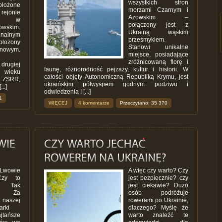
wszystkich stron
ołożone
morzami Czarnym i
onie
Azowskim –
kim w
połączony jest z
owskim.
Ukrainą wąskim
onalnym
przesmykiem.
ołożony
Stanowi unikalne
nowym.
miejsce, posiadające
zróżnicowaną florę i
drugiej
faunę, różnorodność pejzaży, kultur i historii. W
 wieku
całości objęty Autonomiczną Republiką Krymu, jest
 ZSRR,
ukraińskim półwyspem godnym podziwu i
..]
odwiedzenia ! [...]
1
WIĘCEJ
4 komentarze
Przeczytano: 35 370
Lwowie
A więc czy warto? Czy
Czy to
jest bezpiecznie? czy
? Tak
jest ciekawie? Dużo
e! Za
osób podróżuje
aszej
rowerami po Ukrainie,
arki
dlaczego? Myślę że
jtańsze
warto znaleźć te