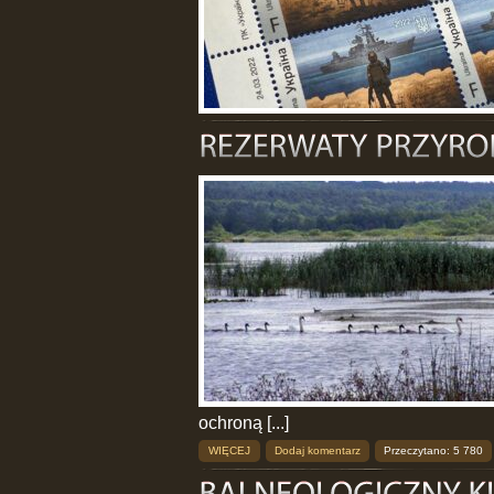
ochroną [...]
WIĘCEJ
Dodaj komentarz
Przeczytano: 5 780