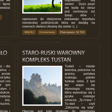
egów we
odpowiedzi dla
 fajnie
siebie! Dużo pisać
wiedzać
nie będę bo obraz
jest cenniejszy niż
tysiąc słów i
zapraszam do obejrzenia ciekawego reportażu
niemieckiej podróżniczki która we dwójkę na
rowerach otwiera Ukrainę dla siebie i [...]
WIĘCEJ
6 komentarzy
Przeczytano: 10 723
) – dla
Tustań – miasto
aińca –
twierdza, położone na
o prostu
granicy państwa
est tylko
ruskiego, pełniło
jest coś
funkcje celne. Z tym
W tym
też wiąże się
iałym i
etymologia nazwy,
dukcie,
która wywodząc się z
radycja
języka ruskiego
j wsi,
oznacza: „Ту-стань” /
kuchni,
Tu-stań – czyli
„Zatrzymaj się tutaj”.
ińców i
Obecnie jest tutaj dostępny do zwiedzania