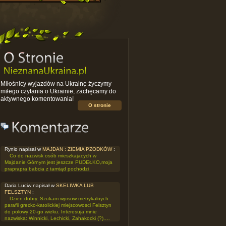
Miłośnicy wyjazdów na Ukrainę życzymy
miłego czytania o Ukrainie, zachęcamy do
aktywnego komentowania!
O stronie
Rynio napisał w
MAJDAN : ZIEMIA PZODKÓW
:
Co do nazwisk osób mieszkajacych w
Majdanie Górnym jest jeszcze PUDEŁKO,moja
praprapra babcia z tamtąd pochodzi
Daria Luciw napisał w
SKELIWKA LUB
FELSZTYN
:
Dzien dobry. Szukam wpisow metrykalnych
parafii grecko-katolickiej miejscowosci Felsztyn
do polowy 20-go wieku. Interesuja mnie
nazwiska: Winnicki, Lechicki, Zahakocki (?).…