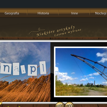
Ogromne wyrobisko siarki, bedące nieczynn
pokładów siarki rodzimej w okolicach Jaworowa
Zachodniej Ukrainie, jest idealnym miejscem na biwa
miłośników wędkarstwa. Dawna kopalnia siarki 
ponieważ kolosalne rozmiary jeziora, pozwalają na [