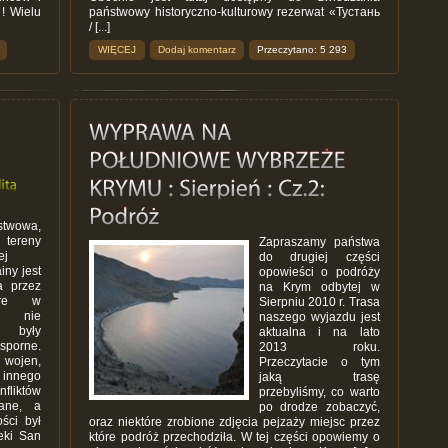
! Wielu
państwowy historyczno-kulturowy rezerwat «Тустань
/ [...]
WIĘCEJ
Dodaj komentarz
Przeczytano: 5 293
stwowa,
 tereny
Zapraszamy państwa
ej
do drugiej części
iny jest
opowieści o podróży
a przez
na Krym odbytej w
tóre w
Sierpniu 2010 r. Trasa
ci nie
naszego wyjazdu jest
e były
aktualna i na lato
sporne.
2013 roku.
wojen,
Przeczytacie o tym
 innego
jaką trasę
liktów
przebyliśmy, co warto
iane, a
po drodze zobaczyć,
ści był
oraz niektóre zrobione zdjęcia pejzaży miejsc przez
eki San
które podróż przechodziła. W tej części opowiemy o