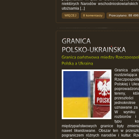
niektórych Narodów wschodniosłowiańskich 
utożsamia [...]
WIĘCEJ
8 komentarzy
Przeczytano: 88 496
Granica pań
rozdzielająca
Rzeczpospolit
Polskiej i Ukra
poprowadzon
tereny, k
przeszłoś
jednokrotni
uznawane za 
W wyniku 
rozbiorów i
typu konf
międzypaństwowych granice były zmien
nawet likwidowane. Obszar ten w przeszło
pograniczem różnych narodów i kultur. Rz