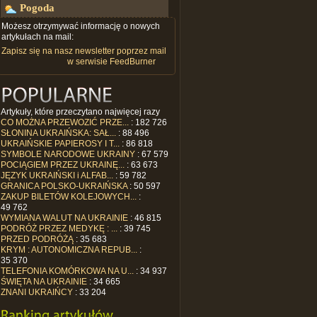
Pogoda
Możesz otrzymywać informację o nowych
artykułach na mail:
Zapisz się na nasz newsletter poprzez mail
w serwisie FeedBurner
Artykuły, które przeczytano najwięcej razy
CO MOŻNA PRZEWOZIĆ PRZE...
: 182 726
SŁONINA UKRAIŃSKA: SAŁ...
: 88 496
UKRAIŃSKIE PAPIEROSY I T...
: 86 818
SYMBOLE NARODOWE UKRAINY
: 67 579
POCIĄGIEM PRZEZ UKRAINĘ...
: 63 673
JĘZYK UKRAIŃSKI i ALFAB...
: 59 782
GRANICA POLSKO-UKRAIŃSKA
: 50 597
ZAKUP BILETÓW KOLEJOWYCH...
:
49 762
WYMIANA WALUT NA UKRAINIE
: 46 815
PODRÓŻ PRZEZ MEDYKĘ : ...
: 39 745
PRZED PODRÓŻĄ
: 35 683
KRYM : AUTONOMICZNA REPUB...
:
35 370
TELEFONIA KOMÓRKOWA NA U...
: 34 937
ŚWIĘTA NA UKRAINIE
: 34 665
ZNANI UKRAIŃCY
: 33 204