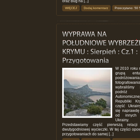
oraz Bug na [...]
WIĘCEJ
Dodaj komentarz
Przeczytano: 50 
W 2010 roku 
grupą entuz
podróżowani
fotografowania
wybraliśmy
podró
Autonomiczne
Republiki K
część Ukrain
się naprawdę
od innych 
Ukrainy.
Przedstawiamy część pierwszą relacji
dwutygodniowej wycieczki. W tej części opo
przygotowaniach do samej [...]