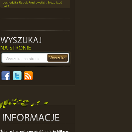
pochodził z Rudek Fredrowskich. Może ktoś
coś?
Żeby zobaczyć zawartość, należy kliknąć