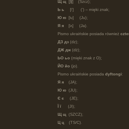
Щ щ
[ʃʧ] (Szcz);
Ь ь
[ʲ’] (’) – mięki znak;
Ю ю
[ʲu] (Ju);
Я я
[ʲʌ] (Ja).
Pismo ukraińskie posiada również
czte
ДЗ дз
(dz);
ДЖ дж
(dż);
ЬО ьо
(mięki znak z O);
ЙО йо
(jo).
Pismo ukraińskie posiada
dyftongi
:
Я я
(JA);
Ю ю
(JU);
Є є
(JE);
Ї ї
(JI);
Щ щ
(SZCZ);
Ц ц
(TS/C).