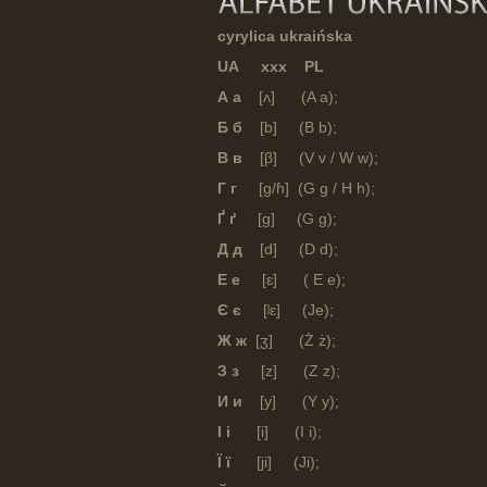
cyrylica ukraińska
UA xxx PL
А а
[ʌ] (A a);
Б б
[b] (B b);
В в
[β] (V v / W w);
Г г
[g/ɦ] (G g / H h);
Ґ ґ
[g] (G g);
Д д
[d] (D d);
Е е
[ɛ] ( E e);
Є є
[ʲɛ] (Je);
Ж ж
[ʒ] (Ż ż);
З з
[z] (Z z);
И и
[y] (Y y);
І і
[i] (I i);
Ї ї
[ji] (Ji);