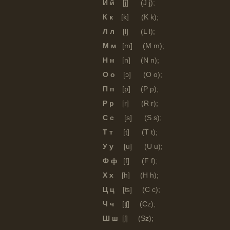
Й й
[j] (J j);
К к
[k] (K k);
Л л
[l] (L l);
М м
[m] (M m);
Н н
[n] (N n);
О о
[ɔ] (O o);
П п
[p] (P p);
Р р
[r] (R r);
С с
[s] (S s);
Т т
[t] (T t);
У у
[u] (U u);
Ф ф
[f] (F f);
Х х
[h] (H h);
Ц ц
[ʦ] (C c);
Ч ч
[ʧ] (Cz);
Ш ш
[ʃ] (Sz);