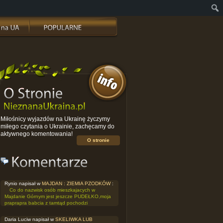
Miłośnicy wyjazdów na Ukrainę życzymy
miłego czytania o Ukrainie, zachęcamy do
aktywnego komentowania!
O stronie
Rynio napisał w
MAJDAN : ZIEMIA PZODKÓW
:
Co do nazwisk osób mieszkajacych w
Majdanie Górnym jest jeszcze PUDEŁKO,moja
praprapra babcia z tamtąd pochodzi
Daria Luciw napisał w
SKELIWKA LUB