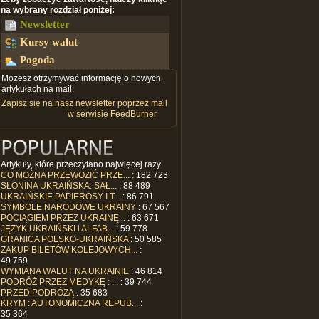
na wybrany rozdział poniżej:
Newsletter
Kursy walut
Pogoda
Możesz otrzymywać informację o nowych
artykułach na mail:
Zapisz się na nasz newsletter poprzez mail
w serwisie FeedBurner
Artykuły, które przeczytano najwięcej razy
CO MOŻNA PRZEWOZIĆ PRZE...
: 182 723
SŁONINA UKRAIŃSKA: SAŁ...
: 88 489
UKRAIŃSKIE PAPIEROSY I T...
: 86 791
SYMBOLE NARODOWE UKRAINY
: 67 567
POCIĄGIEM PRZEZ UKRAINĘ...
: 63 671
JĘZYK UKRAIŃSKI i ALFAB...
: 59 778
GRANICA POLSKO-UKRAIŃSKA
: 50 585
ZAKUP BILETÓW KOLEJOWYCH...
:
49 759
WYMIANA WALUT NA UKRAINIE
: 46 814
PODRÓŻ PRZEZ MEDYKĘ : ...
: 39 744
PRZED PODRÓŻĄ
: 35 683
KRYM : AUTONOMICZNA REPUB...
:
35 364