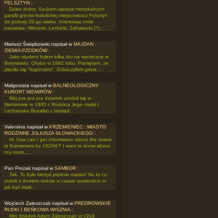
FELSZTYN
:
Dzien dobry. Szukam wpisow metrykalnych
parafii grecko-katolickiej miejscowosci Felsztyn
do polowy 20-go wieku. Interesuja mnie
nazwiska: Winnicki, Lechicki, Zahakocki (?).…
Mariusz Świątkowski napisał w
MAJDAN :
ZIEMIA PZODKÓW
:
Jako student byłem kilka dni na wycieczce w
Borysławiu. Chyba w 1992 roku. Pamiętam, że
płaciło się "kuponami". Zobaczyłem gdzie…
Małgorzata napisał w
BALNEOLOGICZNY
KURORT NIEMIRÓW
:
Mój pra pra pra dziadek urodził się w
Niemirowie w 1865 r. Rodzina Jego matki (
Lechańska Rozalia) z tamtąd…
Valentina napisał w
KRZEMIENIEC : MIASTO
RODZINNE JULIUSZA SŁOWACKIEGO
:
Hi, how can I get information about the towns
in Kremenets by 1920th? I want to know about
m'y roots.…
Pan Prozak napisał w
SAMBOR
:
Tak. To było kiedyś pięknie miasto! No to co
zrobili z domem sokoła w czasie sowieckich to
jak byś miałi…
Wojciech Zaleszczak napisał w
FREDROWSKIE
RUDKI I BEŃKOWA WISZNIA
:
Mój dziadek Adam Zaleszczak ur.1919