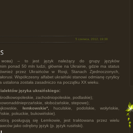
5 czerwca, 2012, 19:38
ка мова) – to jest język należący do grupy języków
nim ponad 50 mln ludzi, głównie na Ukrainie, gdzie ma status
ównież przez Ukraińców w Rosji, Stanach Zjednoczonych,
łorusi. Współczesny alfabet ukraiński stanowi odmianę cyrylicy
fia ustalona została zasadniczo na początku XX wieku.
dialektów języka ukraińskiego:
środkowopoleskie, zachodniopoleskie, podlaskie);
kowonaddnieprzańskie, słobożańskie, stepowe);
ojkowskie,
łemkowskie*,
huculskie, podolskie, wołyńskie,
skie, pokuckie, bukowińskie).
którą posługują się Łemkowie, jest traktowana przez wielu
wców jako odrębny język (p. język rusiński).