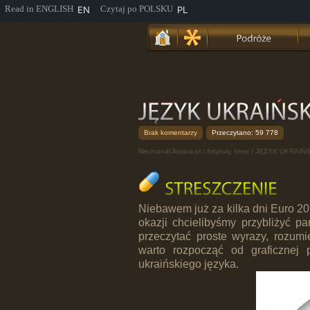
EN
PL
Brak komentarzy
Przeczytano: 59 778
NieznanaUkraina.pl
/
Artykuły
,
Inne
/ JĘZYK UKRAIŃS
Niebawem już za kilka dni Euro 201
okazji chcielibyśmy przybliżyć pa
przeczytać proste wyrazy, rozum
warto rozpocząć od graficznej 
ukraińskiego języka.