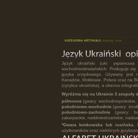
KATEGORIA ARTYKUŁU:
Artykuły
,
Inne
Język ukraiński (ukr. українсь
wschodniosłowiańskich. Posługuje się 
języka urzędowego. Używany jest r
Kanadzie, Mołdowie, Polsce oraz na Bia
(cyrylica ukraińska), a obecna ortogra
Wyróżnia się na Ukrainie 3 zespoły 
północne
(gwary: wschodniopoleskie, 
południowo-wschodnie
(gwary: środ
południowo-zachodnie
(gwary: b
zakarpackie, naddniestrzańskie, nadsań
*Gwara łemkowska lub rusińska
, 
użytkowników oraz niektórych językozna