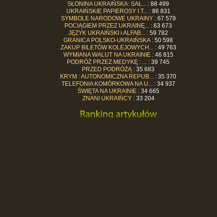
SŁONINA UKRAIŃSKA: SAŁ...
: 88 499
UKRAIŃSKIE PAPIEROSY I T...
: 86 831
SYMBOLE NARODOWE UKRAINY
: 67 579
POCIĄGIEM PRZEZ UKRAINĘ...
: 63 673
JĘZYK UKRAIŃSKI i ALFAB...
: 59 782
GRANICA POLSKO-UKRAIŃSKA
: 50 598
ZAKUP BILETÓW KOLEJOWYCH...
: 49 763
WYMIANA WALUT NA UKRAINIE
: 46 815
PODRÓŻ PRZEZ MEDYKĘ : ...
: 39 745
PRZED PODRÓŻĄ
: 35 683
KRYM : AUTONOMICZNA REPUB...
: 35 370
TELEFONIA KOMÓRKOWA NA U...
: 34 937
ŚWIĘTA NA UKRAINIE
: 34 665
ZNANI UKRAIŃCY
: 33 204