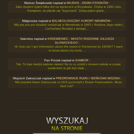
Mariusz Świątkowski napisał w
MAJDAN : ZIEMIA PZODKÓW
:
Jako student byłem kilka dni na wycieczce w Borysławiu. Chyba w 1992 roku.
Pamiętam, że płaciło się "kuponami". Zobaczyłem gdzie…
Małgorzata napisał w
BALNEOLOGICZNY KURORT NIEMIRÓW
:
Mój pra pra pra dziadek urodził się w Niemirowie w 1865 r. Rodzina Jego matki (
Lechańska Rozalia) z tamtąd…
Valentina napisał w
KRZEMIENIEC : MIASTO RODZINNE JULIUSZA
SŁOWACKIEGO
:
Hi, how can I get information about the towns in Kremenets by 1920th? I want
to know about m'y roots.…
Pan Prozak napisał w
SAMBOR
:
Tak. To było kiedyś pięknie miasto! No to co zrobili z domem sokoła w czasie
sowieckich to jak byś miałi…
Wojciech Zaleszczak napisał w
FREDROWSKIE RUDKI I BEŃKOWA WISZNIA
:
Mój dziadek Adam Zaleszczak ur.1919 pochodził z Rudek Fredrowskich. Może
ktoś coś?