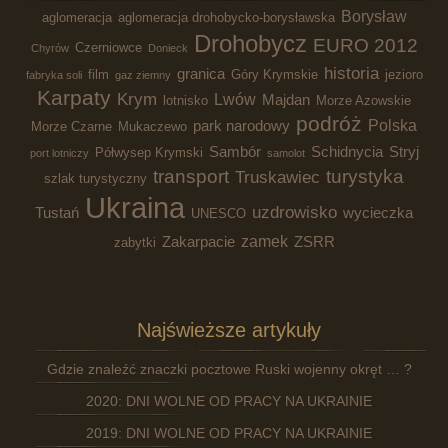
Borysław
aglomeracja
aglomeracja drohobycko-borysławska
Drohobycz
EURO 2012
Czerniowce
Chyrów
Donieck
historia
granica
film
Góry Krymskie
jezioro
fabryka soli
gaz ziemny
Karpaty
Krym
Lwów
Majdan
lotnisko
Morze Azowskie
podróż
Polska
park narodowy
Morze Czarne
Mukaczewo
Sambór
Schidnycia
Stryj
Półwysep Krymski
port lotniczy
samolot
transport
turystyka
Truskawiec
szlak turystyczny
Ukraina
uzdrowisko
Tustań
wycieczka
UNESCO
zamek
Zakarpacie
ZSRR
zabytki
Najświeższe artykuły
Gdzie znaleźć znaczki pocztowe Ruski wojenny okręt … ?
2020: DNI WOLNE OD PRACY NA UKRAINIE
2019: DNI WOLNE OD PRACY NA UKRAINIE