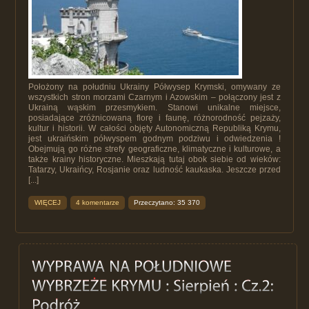
Położony na południu Ukrainy Półwysep Krymski, omywany ze
wszystkich stron morzami Czarnym i Azowskim – połączony jest z
Ukrainą wąskim przesmykiem. Stanowi unikalne miejsce,
posiadające zróżnicowaną florę i faunę, różnorodność pejzaży,
kultur i historii. W całości objęty Autonomiczną Republiką Krymu,
jest ukraińskim półwyspem godnym podziwu i odwiedzenia !
Obejmują go różne strefy geograficzne, klimatyczne i kulturowe, a
także krainy historyczne. Mieszkają tutaj obok siebie od wieków:
Tatarzy, Ukraińcy, Rosjanie oraz ludność kaukaska. Jeszcze przed
[...]
WIĘCEJ
4 komentarze
Przeczytano: 35 370