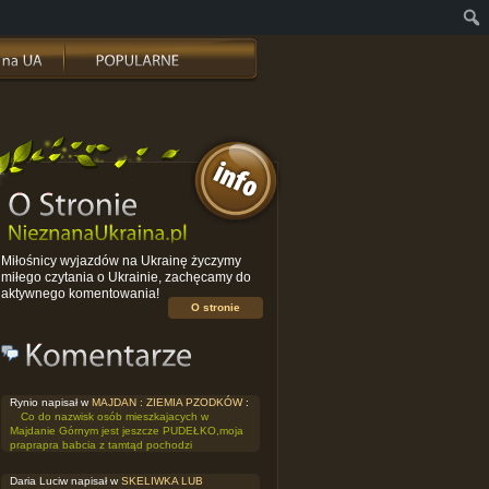
Miłośnicy wyjazdów na Ukrainę życzymy
miłego czytania o Ukrainie, zachęcamy do
aktywnego komentowania!
O stronie
Rynio napisał w
MAJDAN : ZIEMIA PZODKÓW
:
Co do nazwisk osób mieszkajacych w
Majdanie Górnym jest jeszcze PUDEŁKO,moja
praprapra babcia z tamtąd pochodzi
Daria Luciw napisał w
SKELIWKA LUB