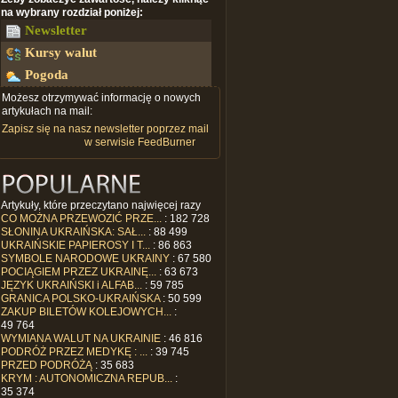
na wybrany rozdział poniżej:
Newsletter
Kursy walut
Pogoda
Możesz otrzymywać informację o nowych
artykułach na mail:
Zapisz się na nasz newsletter poprzez mail
w serwisie FeedBurner
Artykuły, które przeczytano najwięcej razy
CO MOŻNA PRZEWOZIĆ PRZE...
: 182 728
SŁONINA UKRAIŃSKA: SAŁ...
: 88 499
UKRAIŃSKIE PAPIEROSY I T...
: 86 863
SYMBOLE NARODOWE UKRAINY
: 67 580
POCIĄGIEM PRZEZ UKRAINĘ...
: 63 673
JĘZYK UKRAIŃSKI i ALFAB...
: 59 785
GRANICA POLSKO-UKRAIŃSKA
: 50 599
ZAKUP BILETÓW KOLEJOWYCH...
:
49 764
WYMIANA WALUT NA UKRAINIE
: 46 816
PODRÓŻ PRZEZ MEDYKĘ : ...
: 39 745
PRZED PODRÓŻĄ
: 35 683
KRYM : AUTONOMICZNA REPUB...
:
35 374