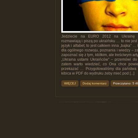
Jedziecie na EURO 2012 na Ukrainę
rozmawiają i piszą po ukraińsku … to nie jest 
język i alfabet, to jest całkiem inna „bajka” …
dla ogólnego rozwoju, poznania i wiedzy – 
zapoznać się z tym, któtkim, ale treściwym art
„Ukraina ustami Ukraińców” – przemówi do
zatem warto wiedzieć, co Ona chce powie
przekazać … Przygotowaliśmy dla państwa 
kibica w PDF do wydruku żeby mieć pod [...]
WIĘCEJ
Dodaj komentarz
Przeczytano: 5 4