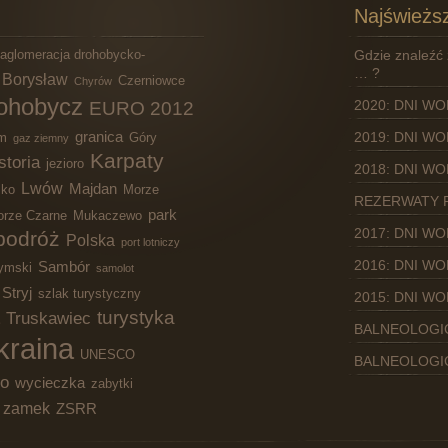
Najświeższ
aglomeracja drohobycko-
Gdzie znaleźć 
… ?
Borysław
Czerniowce
Chyrów
ohobycz
2020: DNI W
EURO 2012
granica
2019: DNI W
lm
Góry
gaz ziemny
Karpaty
storia
jezioro
2018: DNI W
Lwów
Majdan
sko
Morze
REZERWATY 
park
rze Czarne
Mukaczewo
2017: DNI W
podróż
Polska
port lotniczy
2016: DNI W
Sambór
ymski
samolot
Stryj
szlak turystyczny
2015: DNI W
turystyka
Truskawiec
BALNEOLOGI
kraina
UNESCO
BALNEOLOGI
ko
wycieczka
zabytki
zamek
ZSRR