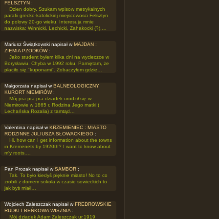
FELSZTYN
:
Dzien dobry. Szukam wpisow metrykalnych
parafii grecko-katolickiej miejscowosci Felsztyn
do polowy 20-go wieku. Interesuja mnie
nazwiska: Winnicki, Lechicki, Zahakocki (?).…
Mariusz Świątkowski napisał w
MAJDAN :
ZIEMIA PZODKÓW
:
Jako student byłem kilka dni na wycieczce w
Borysławiu. Chyba w 1992 roku. Pamiętam, że
płaciło się "kuponami". Zobaczyłem gdzie…
Małgorzata napisał w
BALNEOLOGICZNY
KURORT NIEMIRÓW
:
Mój pra pra pra dziadek urodził się w
Niemirowie w 1865 r. Rodzina Jego matki (
Lechańska Rozalia) z tamtąd…
Valentina napisał w
KRZEMIENIEC : MIASTO
RODZINNE JULIUSZA SŁOWACKIEGO
:
Hi, how can I get information about the towns
in Kremenets by 1920th? I want to know about
m'y roots.…
Pan Prozak napisał w
SAMBOR
:
Tak. To było kiedyś pięknie miasto! No to co
zrobili z domem sokoła w czasie sowieckich to
jak byś miałi…
Wojciech Zaleszczak napisał w
FREDROWSKIE
RUDKI I BEŃKOWA WISZNIA
:
Mój dziadek Adam Zaleszczak ur.1919