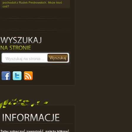
pochodził z Rudek Fredrowskich. Może ktoś
coś?
Żeby zobaczyć zawartość, należy kliknąć