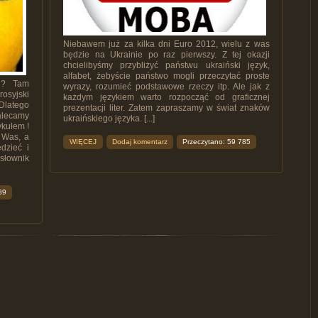
Niebawem już za kilka dni Euro 2012, wielu z was
będzie na Ukrainie po raz pierwszy. Z tej okazji
chcielibyśmy przybliżyć państwu ukraiński język,
alfabet, żebyście państwo mogli przeczytać proste
 ? Tam
wyrazy, rozumieć podstawowe rzeczy itp. Ale jak z
rosyjski
każdym językiem warto rozpocząć od graficznej
 Dlatego
prezentacji liter. Zatem zapraszamy w świat znaków
zalecamy
ukraińskiego języka. [...]
ykułem !
 Was, a
WIĘCEJ
Dodaj komentarz
Przeczytano: 59 785
dzieć i
słownik
89