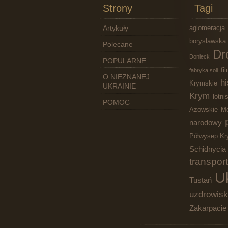
Strony
Tagi
Artykuły
aglomeracja
borysławska
Polecane
Dr
Donieck
POPULARNE
fi
fabryka soli
O NIEZNANEJ
hi
Krymskie
UKRAINIE
Krym
lotni
POMOC
Azowskie
Mo
narodowy
Półwysep Kr
Schidnycia
transport
U
Tustań
uzdrowis
Zakarpacie