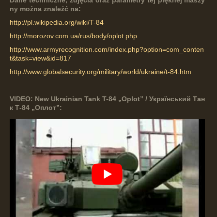
ny
można
znaleźć
na:
http://pl.wikipedia.org/wiki/T-84
http://morozov.com.ua/rus/body/oplot.php
http://www.armyrecognition.com/index.php?option=com_conten
t&task=view&id=817
http://www.globalsecurity.org/military/world/ukraine/t-84.htm
VIDEO: New Ukrainian Tank T-84 „Oplot” / Український Тан
к Т-84 „Оплот”: