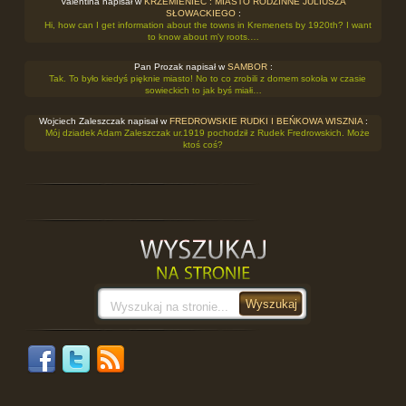
Valentina napisał w
KRZEMIENIEC : MIASTO RODZINNE JULIUSZA
SŁOWACKIEGO
:
Hi, how can I get information about the towns in Kremenets by 1920th? I want
to know about m'y roots.…
Pan Prozak napisał w
SAMBOR
:
Tak. To było kiedyś pięknie miasto! No to co zrobili z domem sokoła w czasie
sowieckich to jak byś miałi…
Wojciech Zaleszczak napisał w
FREDROWSKIE RUDKI I BEŃKOWA WISZNIA
:
Mój dziadek Adam Zaleszczak ur.1919 pochodził z Rudek Fredrowskich. Może
ktoś coś?