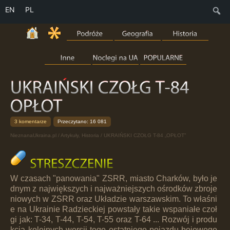
EN
PL
S
3 komentarze
Przeczytano: 16 081
NieznanaUkraina.pl
/
Artykuły
,
Historia
/ UKRAIŃSKI CZOŁG T-84 „OPŁOT”
W czasach "panowania" ZSRR, miasto Charków, było je
dnym z największych i najważniejszych ośrodków zbroje
niowych w ZSRR oraz Układzie warszawskim. To właśni
e na Ukrainie Radzieckiej powstały takie wspaniałe czoł
gi jak: T-34, T-44, T-54, T-55 oraz T-64 ... Rozwój i produ
kcja kolejnych wersji tego ostatniego pojazdu bojowego