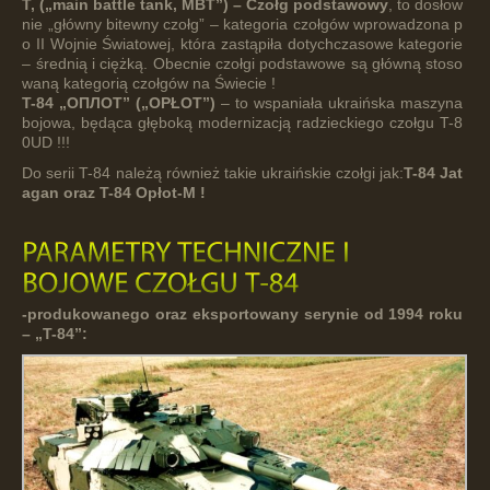
Т, (
„m
ain
battle
tank,
MBT
”
) – Czołg podstawowy
, to dosłow
nie
„główny
bitewny
czołg”
– kategoria czołgów wprowadzona p
o II Wojnie Światowej, która zastąpiła dotychczasowe kategorie
– średnią i ciężką. Obecnie czołgi podstawowe są główną stoso
waną kategorią czołgów na Świecie !
T-84
„ОПЛОТ”
(„OPŁOT”)
– to wspaniała ukraińska maszyna
bojowa, będąca głęboką modernizacją radzieckiego czołgu T-8
0UD !!!
Do serii T-84 należą również takie ukraińskie czołgi jak:
T-84
Jat
agan
oraz
T-84
Opłot-M
!
-produkowanego oraz eksportowany serynie od 1994 roku
– „T-84”: