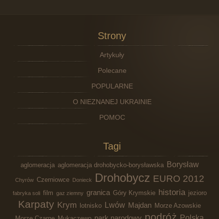
Strony
Artykuły
Polecane
POPULARNE
O NIEZNANEJ UKRAINIE
POMOC
Tagi
Borysław
aglomeracja
aglomeracja drohobycko-borysławska
Drohobycz
EURO 2012
Czerniowce
Chyrów
Donieck
historia
granica
film
Góry Krymskie
jezioro
fabryka soli
gaz ziemny
Karpaty
Krym
Lwów
Majdan
lotnisko
Morze Azowskie
podróż
Polska
park narodowy
Morze Czarne
Mukaczewo