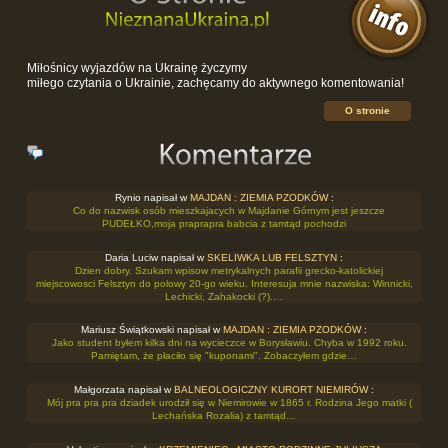
Miłośnicy wyjazdów na Ukrainę życzymy
miłego czytania o Ukrainie, zachęcamy do aktywnego komentowania!
O stronie
Rynio napisał w
MAJDAN : ZIEMIA PZODKÓW
:
Co do nazwisk osób mieszkajacych w Majdanie Górnym jest jeszcze
PUDEŁKO,moja praprapra babcia z tamtąd pochodzi
Daria Luciw napisał w
SKELIWKA LUB FELSZTYN
:
Dzien dobry. Szukam wpisow metrykalnych parafii grecko-katolickiej
miejscowosci Felsztyn do polowy 20-go wieku. Interesuja mnie nazwiska: Winnicki,
Lechicki, Zahakocki (?).…
Mariusz Świątkowski napisał w
MAJDAN : ZIEMIA PZODKÓW
:
Jako student byłem kilka dni na wycieczce w Borysławiu. Chyba w 1992 roku.
Pamiętam, że płaciło się "kuponami". Zobaczyłem gdzie…
Małgorzata napisał w
BALNEOLOGICZNY KURORT NIEMIRÓW
:
Mój pra pra pra dziadek urodził się w Niemirowie w 1865 r. Rodzina Jego matki (
Lechańska Rozalia) z tamtąd…