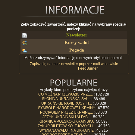
Żeby zobaczyć zawartość, należy kliknąć na wybrany rozdział
poniżej:
Newsletter
Kursy walut
Pogoda
Możesz otrzymywać informację o nowych artykułach na mail:
Zapisz się na nasz newsletter poprzez mail w serwisie
FeedBurner
Artykuły, które przeczytano najwięcej razy
CO MOŻNA PRZEWOZIĆ PRZE...
: 182 728
SŁONINA UKRAIŃSKA: SAŁ...
: 88 499
UKRAIŃSKIE PAPIEROSY I T...
: 86 828
SYMBOLE NARODOWE UKRAINY
: 67 579
POCIĄGIEM PRZEZ UKRAINĘ...
: 63 673
JĘZYK UKRAIŃSKI i ALFAB...
: 59 782
GRANICA POLSKO-UKRAIŃSKA
: 50 598
ZAKUP BILETÓW KOLEJOWYCH...
: 49 763
WYMIANA WALUT NA UKRAINIE
: 46 815