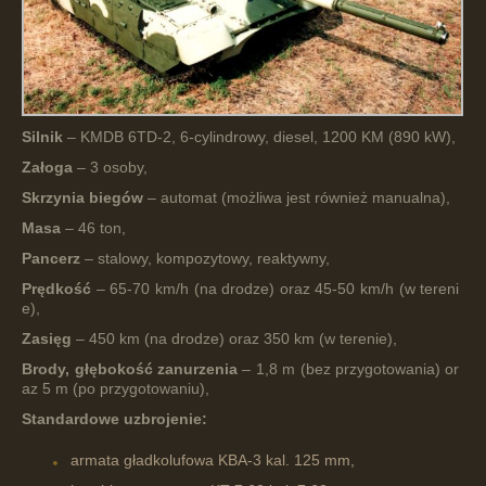
Silnik
– KMDB 6TD-2, 6-cylindrowy, diesel, 1200 KM (890 kW),
Załoga
– 3 osoby,
Skrzynia
biegów
– automat (możliwa jest również manualna),
Masa
– 46 ton,
Pancerz
– stalowy, kompozytowy, reaktywny,
Prędkość
– 65-70 km/h (na drodze) oraz 45-50 km/h (w tereni
e),
Zasięg
– 450 km (na drodze) oraz 350 km (w terenie),
Brody,
głębokość
zanurzenia
– 1,8 m (bez przygotowania) or
az 5 m (po przygotowaniu),
Standardowe
uzbrojenie:
armata gładkolufowa KBA-3 kal. 125 mm,