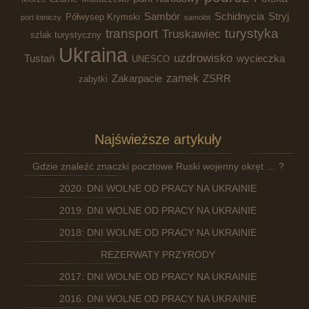
Sambór
Schidnycia
Stryj
Półwysep Krymski
port lotniczy
samolot
transport
turystyka
Truskawiec
szlak turystyczny
Ukraina
uzdrowisko
Tustań
wycieczka
UNESCO
zamek
Zakarpacie
ZSRR
zabytki
Najświeższe artykuły
Gdzie znaleźć znaczki pocztowe Ruski wojenny okręt … ?
2020: DNI WOLNE OD PRACY NA UKRAINIE
2019: DNI WOLNE OD PRACY NA UKRAINIE
2018: DNI WOLNE OD PRACY NA UKRAINIE
REZERWATY PRZYRODY
2017: DNI WOLNE OD PRACY NA UKRAINIE
2016: DNI WOLNE OD PRACY NA UKRAINIE