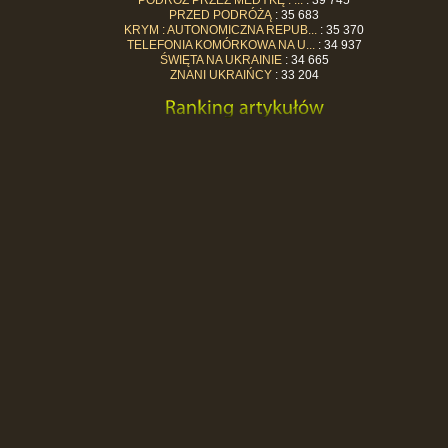
PODRÓŻ PRZEZ MEDYKĘ : ...
: 39 745
PRZED PODRÓŻĄ
: 35 683
KRYM : AUTONOMICZNA REPUB...
: 35 370
TELEFONIA KOMÓRKOWA NA U...
: 34 937
ŚWIĘTA NA UKRAINIE
: 34 665
ZNANI UKRAIŃCY
: 33 204