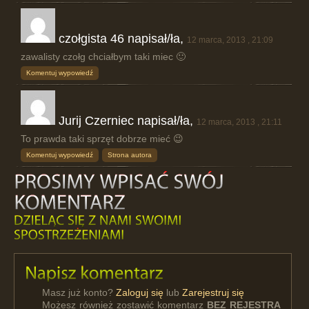
czołgista 46 napisał/ła,
12 marca, 2013 , 21:09
zawalisty czołg chciałbym taki miec 🙂
Komentuj wypowiedź
Jurij Czerniec napisał/ła,
12 marca, 2013 , 21:11
To prawda taki sprzęt dobrze mieć 😉
Komentuj wypowiedź
Strona autora
Masz już konto?
Zaloguj się
lub
Zarejestruj się
Możesz również zostawić komentarz
BEZ REJESTRA