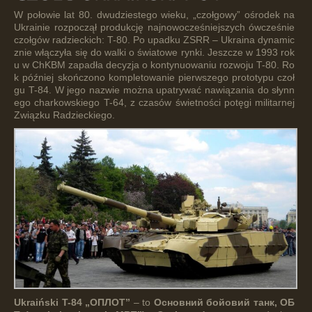
W połowie lat 80. dwudziestego wieku, „czołgowy” ośrodek na
Ukrainie rozpoczął produkcję najnowocześniejszych ówcześnie
czołgów radzieckich: T-80. Po upadku ZSRR – Ukraina dynamic
znie włączyła się do walki o światowe rynki. Jeszcze w 1993 rok
u w ChKBM zapadła decyzja o kontynuowaniu rozwoju T-80. Ro
k później skończono kompletowanie pierwszego prototypu czoł
gu T-84. W jego nazwie można upatrywać nawiązania do słynn
ego charkowskiego T-64, z czasów świetności potęgi militarnej
Związku Radzieckiego.
Ukraiński T-84 „ОПЛОТ”
– to
Основний бойовий танк, ОБ