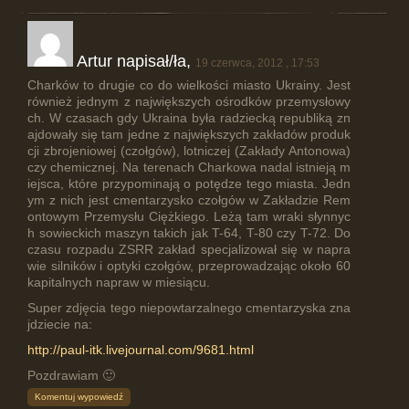
Artur napisał/ła,
19 czerwca, 2012 , 17:53
Charków to drugie co do wielkości miasto Ukrainy. Jest
również jednym z największych ośrodków przemysłowy
ch. W czasach gdy Ukraina była radziecką republiką zn
ajdowały się tam jedne z największych zakładów produk
cji zbrojeniowej (czołgów), lotniczej (Zakłady Antonowa)
czy chemicznej. Na terenach Charkowa nadal istnieją m
iejsca, które przypominają o potędze tego miasta. Jedn
ym z nich jest cmentarzysko czołgów w Zakładzie Rem
ontowym Przemysłu Ciężkiego. Leżą tam wraki słynnyc
h sowieckich maszyn takich jak T-64, T-80 czy T-72. Do
czasu rozpadu ZSRR zakład specjalizował się w napra
wie silników i optyki czołgów, przeprowadzając około 60
kapitalnych napraw w miesiącu.
Super zdjęcia tego niepowtarzalnego cmentarzyska zna
jdziecie na:
http://paul-itk.livejournal.com/9681.html
Pozdrawiam 🙂
Komentuj wypowiedź