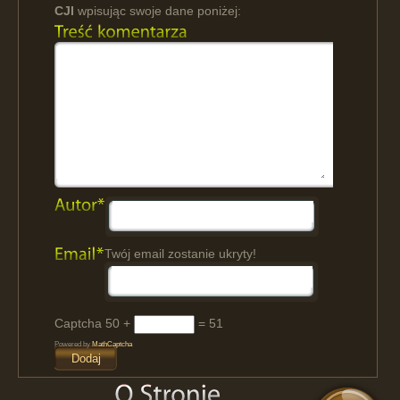
CJI
wpisując swoje dane poniżej:
Twój email zostanie ukryty!
Captcha
50 +
= 51
Powered by
MathCaptcha