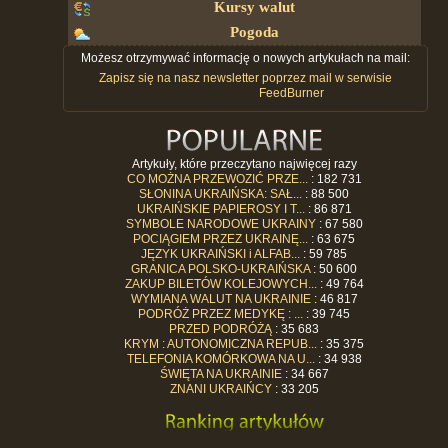
Kursy walut
Pogoda
Możesz otrzymywać informację o nowych artykułach na mail:
Zapisz się na nasz newsletter poprzez mail w serwisie
FeedBurner
Artykuły, które przeczytano najwięcej razy
CO MOŻNA PRZEWOZIĆ PRZE...
: 182 731
SŁONINA UKRAIŃSKA: SAŁ...
: 88 500
UKRAIŃSKIE PAPIEROSY I T...
: 86 871
SYMBOLE NARODOWE UKRAINY
: 67 580
POCIĄGIEM PRZEZ UKRAINĘ...
: 63 675
JĘZYK UKRAIŃSKI i ALFAB...
: 59 785
GRANICA POLSKO-UKRAIŃSKA
: 50 600
ZAKUP BILETÓW KOLEJOWYCH...
: 49 764
WYMIANA WALUT NA UKRAINIE
: 46 817
PODRÓŻ PRZEZ MEDYKĘ : ...
: 39 745
PRZED PODRÓŻĄ
: 35 683
KRYM : AUTONOMICZNA REPUB...
: 35 375
TELEFONIA KOMÓRKOWA NA U...
: 34 938
ŚWIĘTA NA UKRAINIE
: 34 667
ZNANI UKRAIŃCY
: 33 205