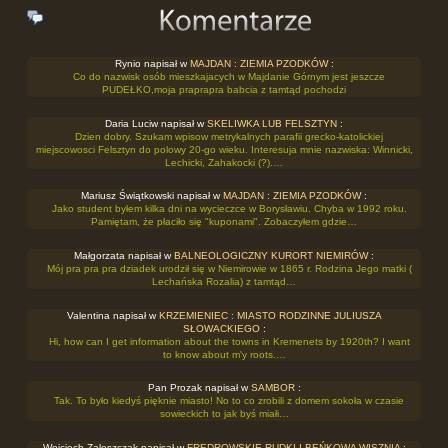
Rynio napisał w
MAJDAN : ZIEMIA PZODKÓW
:
Co do nazwisk osób mieszkajacych w Majdanie Górnym jest jeszcze
PUDEŁKO,moja praprapra babcia z tamtąd pochodzi
Daria Luciw napisał w
SKELIWKA LUB FELSZTYN
:
Dzien dobry. Szukam wpisow metrykalnych parafii grecko-katolickiej
miejscowosci Felsztyn do polowy 20-go wieku. Interesuja mnie nazwiska: Winnicki,
Lechicki, Zahakocki (?).…
Mariusz Świątkowski napisał w
MAJDAN : ZIEMIA PZODKÓW
:
Jako student byłem kilka dni na wycieczce w Borysławiu. Chyba w 1992 roku.
Pamiętam, że płaciło się "kuponami". Zobaczyłem gdzie…
Małgorzata napisał w
BALNEOLOGICZNY KURORT NIEMIRÓW
:
Mój pra pra pra dziadek urodził się w Niemirowie w 1865 r. Rodzina Jego matki (
Lechańska Rozalia) z tamtąd…
Valentina napisał w
KRZEMIENIEC : MIASTO RODZINNE JULIUSZA
SŁOWACKIEGO
:
Hi, how can I get information about the towns in Kremenets by 1920th? I want
to know about m'y roots.…
Pan Prozak napisał w
SAMBOR
:
Tak. To było kiedyś pięknie miasto! No to co zrobili z domem sokoła w czasie
sowieckich to jak byś miałi…
Wojciech Zaleszczak napisał w
FREDROWSKIE RUDKI I BEŃKOWA WISZNIA
: