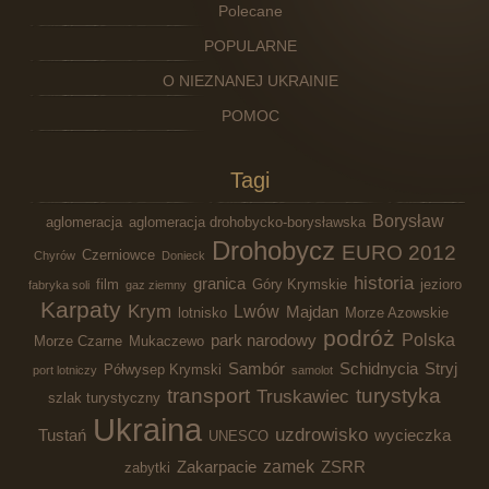
Polecane
POPULARNE
O NIEZNANEJ UKRAINIE
POMOC
Tagi
Borysław
aglomeracja
aglomeracja drohobycko-borysławska
Drohobycz
EURO 2012
Czerniowce
Chyrów
Donieck
historia
granica
film
Góry Krymskie
jezioro
fabryka soli
gaz ziemny
Karpaty
Krym
Lwów
Majdan
lotnisko
Morze Azowskie
podróż
Polska
park narodowy
Morze Czarne
Mukaczewo
Sambór
Schidnycia
Stryj
Półwysep Krymski
port lotniczy
samolot
transport
turystyka
Truskawiec
szlak turystyczny
Ukraina
uzdrowisko
Tustań
wycieczka
UNESCO
zamek
Zakarpacie
ZSRR
zabytki