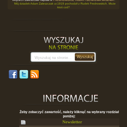
Mój dziadek Adam Zaleszczak ur.1919 pochodził z Rudek Fredrowskich. Może
ktoś coś?
Żeby zobaczyć zawartość, należy kliknąć na wybrany rozdział
poniżej:
Newsletter