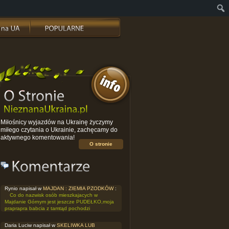
Miłośnicy wyjazdów na Ukrainę życzymy
miłego czytania o Ukrainie, zachęcamy do
aktywnego komentowania!
O stronie
Rynio napisał w
MAJDAN : ZIEMIA PZODKÓW
:
Co do nazwisk osób mieszkajacych w
Majdanie Górnym jest jeszcze PUDEŁKO,moja
praprapra babcia z tamtąd pochodzi
Daria Luciw napisał w
SKELIWKA LUB