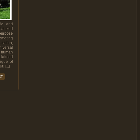
fic and
ialized
 purpose
romoting
cation,
niversal
he human
claimed
eague of
l [...]
27