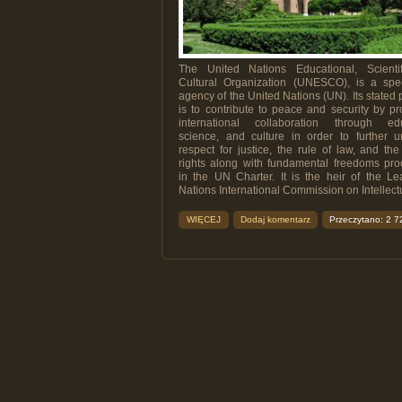
The United Nations Educational, Scienti
Cultural Organization (UNESCO), is a spec
agency of the United Nations (UN). Its stated
is to contribute to peace and security by p
international collaboration through edu
science, and culture in order to further u
respect for justice, the rule of law, and t
rights along with fundamental freedoms pro
in the UN Charter. It is the heir of the L
Nations International Commission on Intellectua
WIĘCEJ
Dodaj komentarz
Przeczytano: 2 7