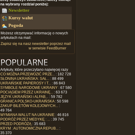
na wybrany rozdział poniżej:
Newsletter
Kursy walut
Pogoda
Możesz otrzymywać informację o nowych
artykułach na mail:
Zapisz się na nasz newsletter poprzez mail
w serwisie FeedBurner
Artykuły, które przeczytano najwięcej razy
CO MOŻNA PRZEWOZIĆ PRZE...
: 182 728
SŁONINA UKRAIŃSKA: SAŁ...
: 88 499
UKRAIŃSKIE PAPIEROSY I T...
: 86 843
SYMBOLE NARODOWE UKRAINY
: 67 580
POCIĄGIEM PRZEZ UKRAINĘ...
: 63 673
JĘZYK UKRAIŃSKI i ALFAB...
: 59 782
GRANICA POLSKO-UKRAIŃSKA
: 50 598
ZAKUP BILETÓW KOLEJOWYCH...
:
49 764
WYMIANA WALUT NA UKRAINIE
: 46 816
PODRÓŻ PRZEZ MEDYKĘ : ...
: 39 745
PRZED PODRÓŻĄ
: 35 683
KRYM : AUTONOMICZNA REPUB...
:
35 370