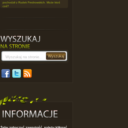
pochodził z Rudek Fredrowskich. Może ktoś
coś?
Żeby zobaczyć zawartość, należy kliknąć