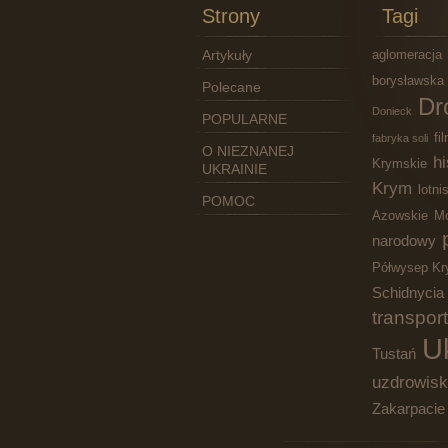
Strony
Tagi
Artykuły
aglomeracja
borysławska
Polecane
Dr
Donieck
POPULARNE
fi
fabryka soli
O NIEZNANEJ
hi
Krymskie
UKRAINIE
Krym
lotni
POMOC
Azowskie
Mo
narodowy
Półwysep Kr
Schidnycia
transport
U
Tustań
uzdrowis
Zakarpacie