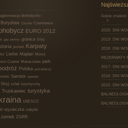
Najświeższ
aglomeracja drohobycko-
Gdzie znaleźć 
… ?
Borysław
Czerniowce
Chyrów
ohobycz
2020: DNI W
EURO 2012
granica
2019: DNI W
lm
Góry
gaz ziemny
Karpaty
storia
jezioro
2018: DNI W
Lwów
Majdan
sko
Morze
REZERWATY 
park
rze Czarne
Mukaczewo
2017: DNI W
podróż
Polska
port lotniczy
2016: DNI W
Sambór
ymski
samolot
Stryj
szlak turystyczny
2015: DNI W
turystyka
Truskawiec
BALNEOLOGI
kraina
UNESCO
BALNEOLOGI
ko
wycieczka
zabytki
zamek
ZSRR