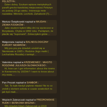
FELSZTYN
:
Dzien dobry. Szukam wpisow metrykalnych
parafii grecko-katolickiej miejscowosci Felsztyn
do polowy 20-go wieku. Interesuja mnie
nazwiska: Winnicki, Lechicki, Zahakocki (?).…
Mariusz Świątkowski napisał w
MAJDAN :
ZIEMIA PZODKÓW
:
Jako student byłem kilka dni na wycieczce w
Borysławiu. Chyba w 1992 roku. Pamiętam, że
płaciło się "kuponami". Zobaczyłem gdzie…
Małgorzata napisał w
BALNEOLOGICZNY
KURORT NIEMIRÓW
:
Mój pra pra pra dziadek urodził się w
Niemirowie w 1865 r. Rodzina Jego matki (
Lechańska Rozalia) z tamtąd…
Valentina napisał w
KRZEMIENIEC : MIASTO
RODZINNE JULIUSZA SŁOWACKIEGO
:
Hi, how can I get information about the towns
in Kremenets by 1920th? I want to know about
m'y roots.…
Pan Prozak napisał w
SAMBOR
:
Tak. To było kiedyś pięknie miasto! No to co
zrobili z domem sokoła w czasie sowieckich to
jak byś miałi…
Wojciech Zaleszczak napisał w
FREDROWSKIE
RUDKI I BEŃKOWA WISZNIA
:
Mój dziadek Adam Zaleszczak ur.1919