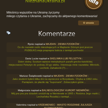
Miłośnicy wyjazdów na Ukrainę życzymy
miłego czytania o Ukrainie, zachęcamy do aktywnego komentowania!
O stronie
Rynio napisał w
MAJDAN : ZIEMIA PZODKÓW
:
Co do nazwisk osób mieszkajacych w Majdanie Górnym jest jeszcze
PUDEŁKO,moja praprapra babcia z tamtąd pochodzi
Daria Luciw napisał w
SKELIWKA LUB FELSZTYN
:
Dzien dobry. Szukam wpisow metrykalnych parafii grecko-katolickiej
miejscowosci Felsztyn do polowy 20-go wieku. Interesuja mnie nazwiska: Winnicki,
Lechicki, Zahakocki (?).…
Mariusz Świątkowski napisał w
MAJDAN : ZIEMIA PZODKÓW
:
Jako student byłem kilka dni na wycieczce w Borysławiu. Chyba w 1992 roku.
Pamiętam, że płaciło się "kuponami". Zobaczyłem gdzie…
Małgorzata napisał w
BALNEOLOGICZNY KURORT NIEMIRÓW
:
Mój pra pra pra dziadek urodził się w Niemirowie w 1865 r. Rodzina Jego matki (
Lechańska Rozalia) z tamtąd…
Valentina napisał w
KRZEMIENIEC : MIASTO RODZINNE JULIUSZA
SŁOWACKIEGO
: