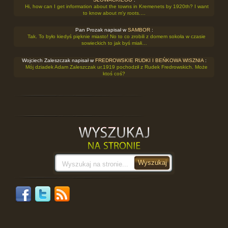
Hi, how can I get information about the towns in Kremenets by 1920th? I want
to know about m'y roots.…
Pan Prozak napisał w
SAMBOR
:
Tak. To było kiedyś pięknie miasto! No to co zrobili z domem sokoła w czasie
sowieckich to jak byś miałi…
Wojciech Zaleszczak napisał w
FREDROWSKIE RUDKI I BEŃKOWA WISZNIA
:
Mój dziadek Adam Zaleszczak ur.1919 pochodził z Rudek Fredrowskich. Może
ktoś coś?