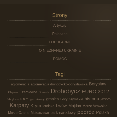
Strony
Artykuły
Polecane
POPULARNE
O NIEZNANEJ UKRAINIE
POMOC
Tagi
Borysław
aglomeracja
aglomeracja drohobycko-borysławska
Drohobycz
EURO 2012
Czerniowce
Chyrów
Donieck
historia
granica
film
Góry Krymskie
jezioro
fabryka soli
gaz ziemny
Karpaty
Krym
Lwów
Majdan
lotnisko
Morze Azowskie
podróż
Polska
park narodowy
Morze Czarne
Mukaczewo