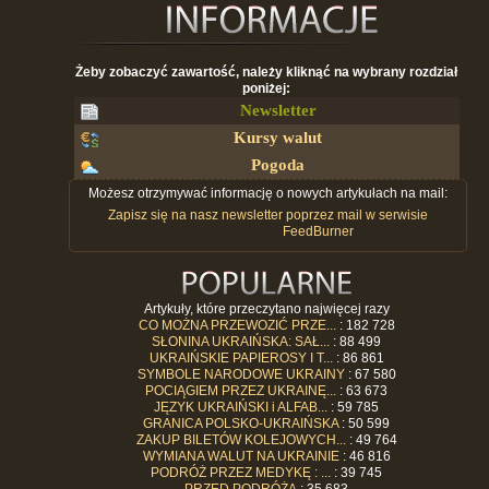
Żeby zobaczyć zawartość, należy kliknąć na wybrany rozdział
poniżej:
Newsletter
Kursy walut
Pogoda
Możesz otrzymywać informację o nowych artykułach na mail:
Zapisz się na nasz newsletter poprzez mail w serwisie
FeedBurner
Artykuły, które przeczytano najwięcej razy
CO MOŻNA PRZEWOZIĆ PRZE...
: 182 728
SŁONINA UKRAIŃSKA: SAŁ...
: 88 499
UKRAIŃSKIE PAPIEROSY I T...
: 86 861
SYMBOLE NARODOWE UKRAINY
: 67 580
POCIĄGIEM PRZEZ UKRAINĘ...
: 63 673
JĘZYK UKRAIŃSKI i ALFAB...
: 59 785
GRANICA POLSKO-UKRAIŃSKA
: 50 599
ZAKUP BILETÓW KOLEJOWYCH...
: 49 764
WYMIANA WALUT NA UKRAINIE
: 46 816
PODRÓŻ PRZEZ MEDYKĘ : ...
: 39 745
PRZED PODRÓŻĄ
: 35 683