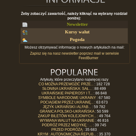
Żeby zobaczyć zawartość, należy kliknąć na wybrany rozdział
poniżej:
Newsletter
Kursy walut
Pogoda
Możesz otrzymywać informację o nowych artykułach na mail:
Zapisz się na nasz newsletter poprzez mail w serwisie
FeedBurner
Artykuły, które przeczytano najwięcej razy
CO MOŻNA PRZEWOZIĆ PRZE...
: 182 728
SŁONINA UKRAIŃSKA: SAŁ...
: 88 499
UKRAIŃSKIE PAPIEROSY I T...
: 86 848
SYMBOLE NARODOWE UKRAINY
: 67 580
POCIĄGIEM PRZEZ UKRAINĘ...
: 63 673
JĘZYK UKRAIŃSKI i ALFAB...
: 59 782
GRANICA POLSKO-UKRAIŃSKA
: 50 599
ZAKUP BILETÓW KOLEJOWYCH...
: 49 764
WYMIANA WALUT NA UKRAINIE
: 46 816
PODRÓŻ PRZEZ MEDYKĘ : ...
: 39 745
PRZED PODRÓŻĄ
: 35 683
KRYM : AUTONOMICZNA REPUB...
: 35 370