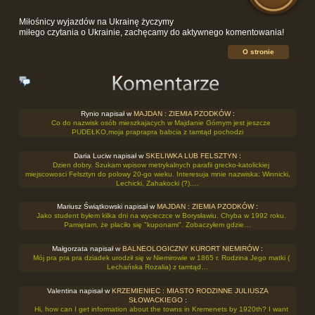
Miłośnicy wyjazdów na Ukrainę życzymy
miłego czytania o Ukrainie, zachęcamy do aktywnego komentowania!
O stronie
Rynio napisał w
MAJDAN : ZIEMIA PZODKÓW
:
Co do nazwisk osób mieszkajacych w Majdanie Górnym jest jeszcze
PUDEŁKO,moja praprapra babcia z tamtąd pochodzi
Daria Luciw napisał w
SKELIWKA LUB FELSZTYN
:
Dzien dobry. Szukam wpisow metrykalnych parafii grecko-katolickiej
miejscowosci Felsztyn do polowy 20-go wieku. Interesuja mnie nazwiska: Winnicki,
Lechicki, Zahakocki (?).…
Mariusz Świątkowski napisał w
MAJDAN : ZIEMIA PZODKÓW
:
Jako student byłem kilka dni na wycieczce w Borysławiu. Chyba w 1992 roku.
Pamiętam, że płaciło się "kuponami". Zobaczyłem gdzie…
Małgorzata napisał w
BALNEOLOGICZNY KURORT NIEMIRÓW
:
Mój pra pra pra dziadek urodził się w Niemirowie w 1865 r. Rodzina Jego matki (
Lechańska Rozalia) z tamtąd…
Valentina napisał w
KRZEMIENIEC : MIASTO RODZINNE JULIUSZA
SŁOWACKIEGO
:
Hi, how can I get information about the towns in Kremenets by 1920th? I want