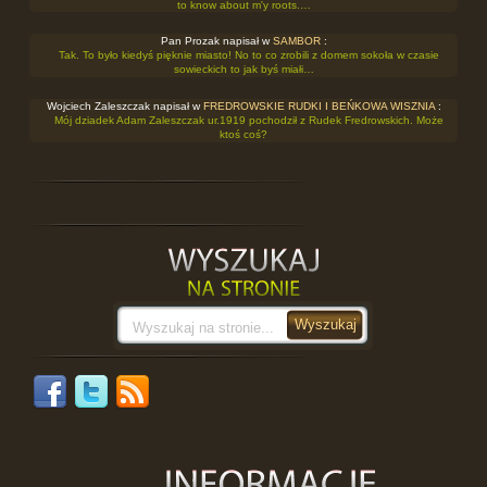
to know about m'y roots.…
Pan Prozak napisał w
SAMBOR
:
Tak. To było kiedyś pięknie miasto! No to co zrobili z domem sokoła w czasie
sowieckich to jak byś miałi…
Wojciech Zaleszczak napisał w
FREDROWSKIE RUDKI I BEŃKOWA WISZNIA
:
Mój dziadek Adam Zaleszczak ur.1919 pochodził z Rudek Fredrowskich. Może
ktoś coś?