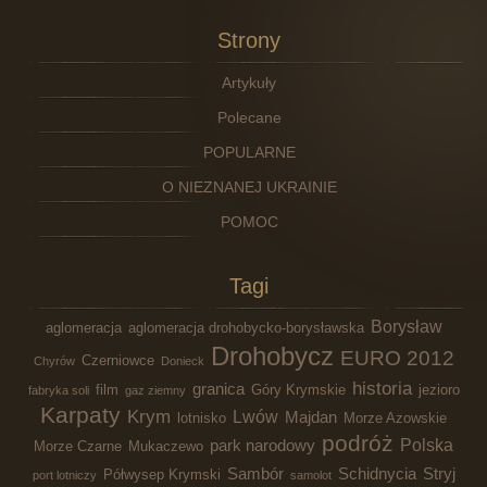
Strony
Artykuły
Polecane
POPULARNE
O NIEZNANEJ UKRAINIE
POMOC
Tagi
Borysław
aglomeracja
aglomeracja drohobycko-borysławska
Drohobycz
EURO 2012
Czerniowce
Chyrów
Donieck
historia
granica
film
Góry Krymskie
jezioro
fabryka soli
gaz ziemny
Karpaty
Krym
Lwów
Majdan
lotnisko
Morze Azowskie
podróż
Polska
park narodowy
Morze Czarne
Mukaczewo
Sambór
Schidnycia
Stryj
Półwysep Krymski
port lotniczy
samolot