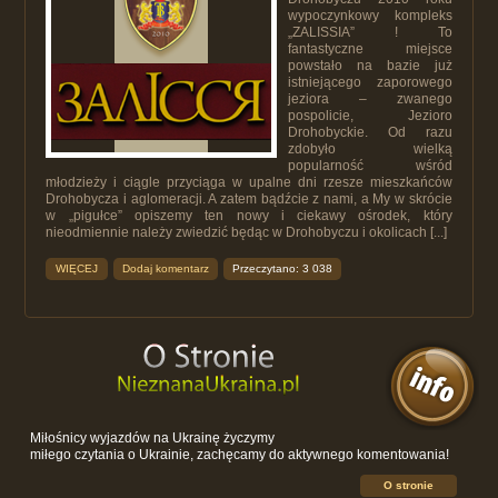
wypoczynkowy kompleks
„ZALISSIA” ! To
fantastyczne miejsce
powstało na bazie już
istniejącego zaporowego
jeziora – zwanego
pospolicie, Jezioro
Drohobyckie. Od razu
zdobyło wielką
popularność wśród
młodzieży i ciągle przyciąga w upalne dni rzesze mieszkańców
Drohobycza i aglomeracji. A zatem bądźcie z nami, a My w skrócie
w „pigułce” opiszemy ten nowy i ciekawy ośrodek, który
nieodmiennie należy zwiedzić będąc w Drohobyczu i okolicach [...]
WIĘCEJ
Dodaj komentarz
Przeczytano: 3 038
Miłośnicy wyjazdów na Ukrainę życzymy
miłego czytania o Ukrainie, zachęcamy do aktywnego komentowania!
O stronie