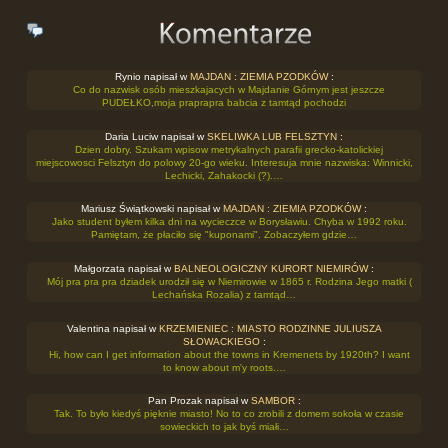
Rynio napisał w
MAJDAN : ZIEMIA PZODKÓW
:
Co do nazwisk osób mieszkajacych w Majdanie Górnym jest jeszcze
PUDEŁKO,moja praprapra babcia z tamtąd pochodzi
Daria Luciw napisał w
SKELIWKA LUB FELSZTYN
:
Dzien dobry. Szukam wpisow metrykalnych parafii grecko-katolickiej
miejscowosci Felsztyn do polowy 20-go wieku. Interesuja mnie nazwiska: Winnicki,
Lechicki, Zahakocki (?).…
Mariusz Świątkowski napisał w
MAJDAN : ZIEMIA PZODKÓW
:
Jako student byłem kilka dni na wycieczce w Borysławiu. Chyba w 1992 roku.
Pamiętam, że płaciło się "kuponami". Zobaczyłem gdzie…
Małgorzata napisał w
BALNEOLOGICZNY KURORT NIEMIRÓW
:
Mój pra pra pra dziadek urodził się w Niemirowie w 1865 r. Rodzina Jego matki (
Lechańska Rozalia) z tamtąd…
Valentina napisał w
KRZEMIENIEC : MIASTO RODZINNE JULIUSZA
SŁOWACKIEGO
:
Hi, how can I get information about the towns in Kremenets by 1920th? I want
to know about m'y roots.…
Pan Prozak napisał w
SAMBOR
:
Tak. To było kiedyś pięknie miasto! No to co zrobili z domem sokoła w czasie
sowieckich to jak byś miałi…