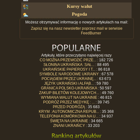
Kursy walut
Pogoda
Możesz otrzymywać informację o nowych artykułach na mail:
Zapisz się na nasz newsletter poprzez mail w serwisie
FeedBurner
Artykuły, które przeczytano najwięcej razy
CO MOŻNA PRZEWOZIĆ PRZE...
: 182 726
SŁONINA UKRAIŃSKA: SAŁ...
: 88 495
UKRAIŃSKIE PAPIEROSY I T...
: 86 818
SYMBOLE NARODOWE UKRAINY
: 67 578
POCIĄGIEM PRZEZ UKRAINĘ...
: 63 673
JĘZYK UKRAIŃSKI i ALFAB...
: 59 780
GRANICA POLSKO-UKRAIŃSKA
: 50 597
ZAKUP BILETÓW KOLEJOWYCH...
: 49 760
WYMIANA WALUT NA UKRAINIE
: 46 815
PODRÓŻ PRZEZ MEDYKĘ : ...
: 39 745
PRZED PODRÓŻĄ
: 35 683
KRYM : AUTONOMICZNA REPUB...
: 35 368
TELEFONIA KOMÓRKOWA NA U...
: 34 937
ŚWIĘTA NA UKRAINIE
: 34 665
ZNANI UKRAIŃCY
: 33 203