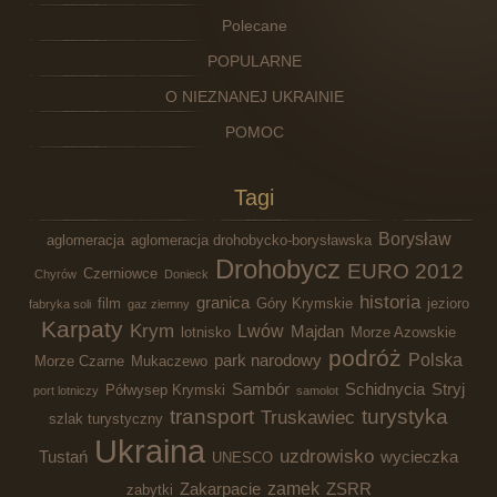
Polecane
POPULARNE
O NIEZNANEJ UKRAINIE
POMOC
Tagi
Borysław
aglomeracja
aglomeracja drohobycko-borysławska
Drohobycz
EURO 2012
Czerniowce
Chyrów
Donieck
historia
granica
film
Góry Krymskie
jezioro
fabryka soli
gaz ziemny
Karpaty
Krym
Lwów
Majdan
lotnisko
Morze Azowskie
podróż
Polska
park narodowy
Morze Czarne
Mukaczewo
Sambór
Schidnycia
Stryj
Półwysep Krymski
port lotniczy
samolot
transport
turystyka
Truskawiec
szlak turystyczny
Ukraina
uzdrowisko
Tustań
wycieczka
UNESCO
zamek
Zakarpacie
ZSRR
zabytki