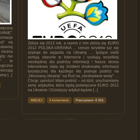
więcony
INIE”.
ormacje
aut” na
Zbliża się 2012 rok, a razem z nim zbliża się EURO
 dawnej
2012 POLSKA-UKRAINA … rzesze turystów już się
ch można
szykuje do wyjazdu na Ukrainę … tysiące osób
gdy nie
serfują obecnie w Internecie i szukają wszelkiej
y” … te
niezbędnej dla podróży informacji ! Nasza strona
ogiczne
internetowa stała się źródłem doskonałej informacji
ierzają
turystycznej dla każdego kto planuje podróż na
my [...]
„Nieznaną Ukrainę” na Ruś na „niezbadane wody” …
Chcąc uprościć Wam podróż – od dziś, uruchamiamy
serię artykułów, które będą poświęcone EURO 2012
na Ukrainie ! Dzisiejszy artykuł będzie [...]
WIĘCEJ
4 komentarze
Przeczytano: 6 501