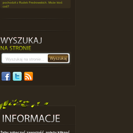
pochodził z Rudek Fredrowskich. Może ktoś
coś?
Żeby zobaczyć zawartość, należy kliknąć