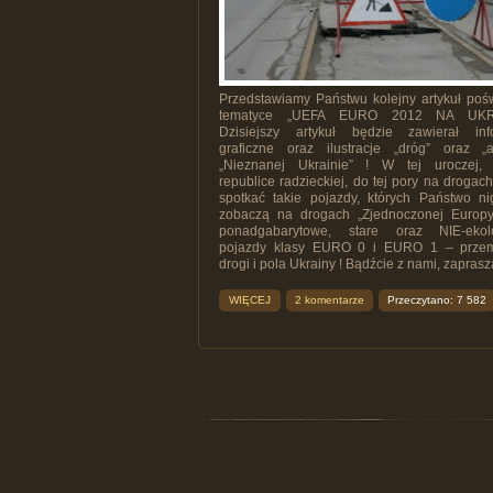
Przedstawiamy Państwu kolejny artykuł poś
tematyce „UEFA EURO 2012 NA UKRA
Dzisiejszy artykuł będzie zawierał inf
graficzne oraz ilustracje „dróg” oraz „
„Nieznanej Ukrainie” ! W tej uroczej,
republice radzieckiej, do tej pory na droga
spotkać takie pojazdy, których Państwo ni
zobaczą na drogach „Zjednoczonej Europ
ponadgabarytowe, stare oraz NIE-ekol
pojazdy klasy EURO 0 i EURO 1 – przem
drogi i pola Ukrainy ! Bądźcie z nami, zaprasza
WIĘCEJ
2 komentarze
Przeczytano: 7 582