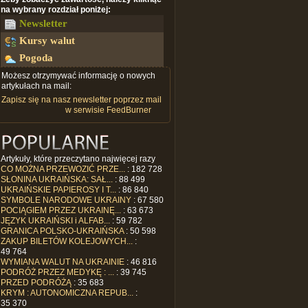
na wybrany rozdział poniżej:
Newsletter
Kursy walut
Pogoda
Możesz otrzymywać informację o nowych
artykułach na mail:
Zapisz się na nasz newsletter poprzez mail
w serwisie FeedBurner
Artykuły, które przeczytano najwięcej razy
CO MOŻNA PRZEWOZIĆ PRZE...
: 182 728
SŁONINA UKRAIŃSKA: SAŁ...
: 88 499
UKRAIŃSKIE PAPIEROSY I T...
: 86 840
SYMBOLE NARODOWE UKRAINY
: 67 580
POCIĄGIEM PRZEZ UKRAINĘ...
: 63 673
JĘZYK UKRAIŃSKI i ALFAB...
: 59 782
GRANICA POLSKO-UKRAIŃSKA
: 50 598
ZAKUP BILETÓW KOLEJOWYCH...
:
49 764
WYMIANA WALUT NA UKRAINIE
: 46 816
PODRÓŻ PRZEZ MEDYKĘ : ...
: 39 745
PRZED PODRÓŻĄ
: 35 683
KRYM : AUTONOMICZNA REPUB...
:
35 370