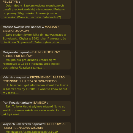
FELSZTYN
:
Dzien dobry. Szukam wpisow metrykalnych
parafii grecko-katolickiej miejscowosci Felsztyn
do polowy 20-go wieku. Interesuja mnie
nazwiska: Winnicki, Lechicki, Zahakocki (?).…
Mariusz Świątkowski napisał w
MAJDAN :
ZIEMIA PZODKÓW
:
Jako student byłem kilka dni na wycieczce w
Borysławiu. Chyba w 1992 roku. Pamiętam, że
płaciło się "kuponami". Zobaczyłem gdzie…
Małgorzata napisał w
BALNEOLOGICZNY
KURORT NIEMIRÓW
:
Mój pra pra pra dziadek urodził się w
Niemirowie w 1865 r. Rodzina Jego matki (
Lechańska Rozalia) z tamtąd…
Valentina napisał w
KRZEMIENIEC : MIASTO
RODZINNE JULIUSZA SŁOWACKIEGO
:
Hi, how can I get information about the towns
in Kremenets by 1920th? I want to know about
m'y roots.…
Pan Prozak napisał w
SAMBOR
:
Tak. To było kiedyś pięknie miasto! No to co
zrobili z domem sokoła w czasie sowieckich to
jak byś miałi…
Wojciech Zaleszczak napisał w
FREDROWSKIE
RUDKI I BEŃKOWA WISZNIA
:
Mój dziadek Adam Zaleszczak ur.1919