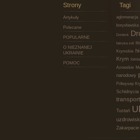
Strony
Tagi
Artykuły
aglomeracja
borysławska
Polecane
Dr
Donieck
POPULARNE
fi
fabryka soli
O NIEZNANEJ
hi
Krymskie
UKRAINIE
Krym
lotni
POMOC
Azowskie
Mo
narodowy
Półwysep Kr
Schidnycia
transport
U
Tustań
uzdrowis
Zakarpacie