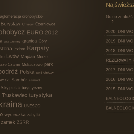
Najświeższ
aglomeracja drohobycko-
Gdzie znaleźć 
… ?
Borysław
Czerniowce
Chyrów
ohobycz
2020: DNI W
EURO 2012
granica
2019: DNI W
lm
Góry
gaz ziemny
Karpaty
storia
jezioro
2018: DNI W
Lwów
Majdan
sko
Morze
REZERWATY 
park
rze Czarne
Mukaczewo
2017: DNI W
podróż
Polska
port lotniczy
2016: DNI W
Sambór
ymski
samolot
Stryj
szlak turystyczny
2015: DNI W
turystyka
Truskawiec
BALNEOLOGI
kraina
UNESCO
BALNEOLOGI
ko
wycieczka
zabytki
zamek
ZSRR