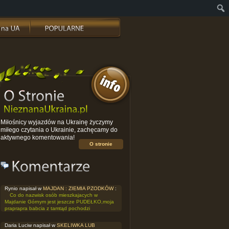
Miłośnicy wyjazdów na Ukrainę życzymy
miłego czytania o Ukrainie, zachęcamy do
aktywnego komentowania!
O stronie
Rynio napisał w
MAJDAN : ZIEMIA PZODKÓW
:
Co do nazwisk osób mieszkajacych w
Majdanie Górnym jest jeszcze PUDEŁKO,moja
praprapra babcia z tamtąd pochodzi
Daria Luciw napisał w
SKELIWKA LUB